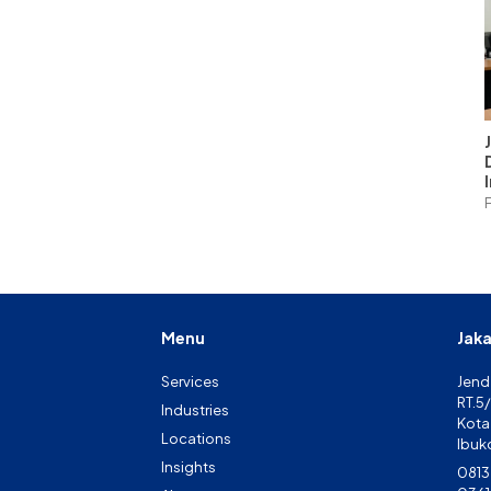
Menu
Jaka
Services
Jende
RT.5/
Industries
Kota
Locations
Ibuk
Insights
0813