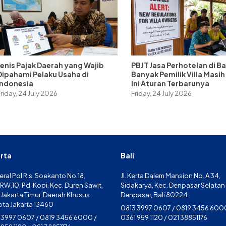
Jenis Pajak Daerah yang Wajib
PBJT Jasa Perhotelan di Bal
Dipahami Pelaku Usaha di
Banyak Pemilik Villa Masih 
Indonesia
Ini Aturan Terbarunya
Friday, 24 July 2026
Friday, 24 July 2026
rta
Bali
ral Pol R.s. Soekanto No.18,
Jl. Kerta Dalem Mansion No. A 34,
RW.10, Pd. Kopi, Kec. Duren Sawit,
Sidakarya, Kec. Denpasar Selatan
 Jakarta Timur, Daerah Khusus
Denpasar, Bali 80224
ota Jakarta 13460
0813 3997 0607 / 0819 3456 600
 3997 0607 / 0819 3456 6000 /
0361 959 1120 / 021 38851176