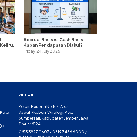
i:
Accrual Basis vs Cash Basis:
Keliru,
Kapan Pendapatan Diakui?
Friday, 24 July 2026
Jember
Perum Pesona No.N 2, Area
 Kota
Sawah/Kebun, Wirolegi, Kec.
Sumbersari, Kabupaten Jember, Jawa
Timur 68124
0 /
0813 3997 0607 / 0819 3456 6000 /