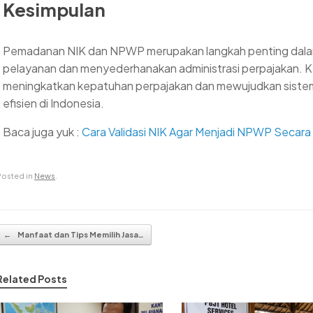
Kesimpulan
Pemadanan NIK dan NPWP merupakan langkah penting dalam
pelayanan dan menyederhanakan administrasi perpajakan. Ke
meningkatkan kepatuhan perpajakan dan mewujudkan sistem 
efisien di Indonesia.
Baca juga yuk :
Cara Validasi NIK Agar Menjadi NPWP Secara
Posted in
News
.
Post navigation
←
Manfaat dan Tips Memilih Jasa…
Related Posts