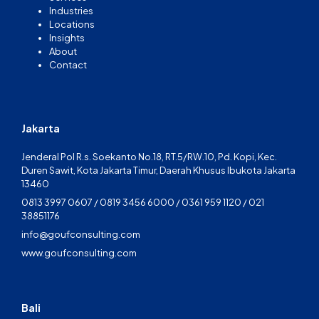
Industries
Locations
Insights
About
Contact
Jakarta
Jenderal Pol R.s. Soekanto No.18, RT.5/RW.10, Pd. Kopi, Kec.
Duren Sawit, Kota Jakarta Timur, Daerah Khusus Ibukota Jakarta
13460
0813 3997 0607 / 0819 3456 6000 / 0361 959 1120 / 021
38851176
info@goufconsulting.com
www.goufconsulting.com
Bali