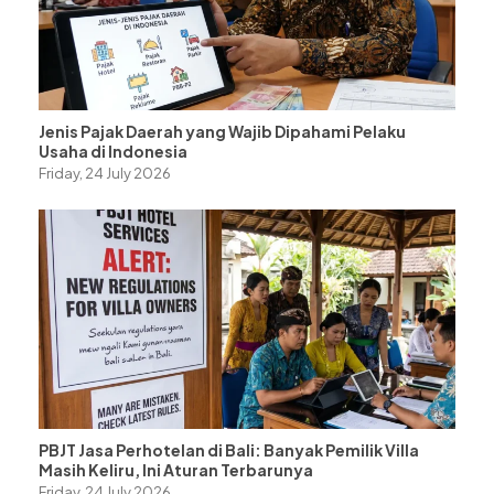
Jenis Pajak Daerah yang Wajib Dipahami Pelaku
Usaha di Indonesia
Friday, 24 July 2026
PBJT Jasa Perhotelan di Bali: Banyak Pemilik Villa
Masih Keliru, Ini Aturan Terbarunya
Friday, 24 July 2026