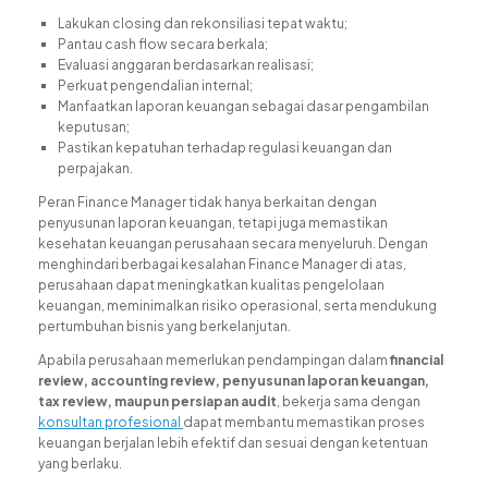
Lakukan closing dan rekonsiliasi tepat waktu;
Pantau cash flow secara berkala;
Evaluasi anggaran berdasarkan realisasi;
Perkuat pengendalian internal;
Manfaatkan laporan keuangan sebagai dasar pengambilan
keputusan;
Pastikan kepatuhan terhadap regulasi keuangan dan
perpajakan.
Peran Finance Manager tidak hanya berkaitan dengan
penyusunan laporan keuangan, tetapi juga memastikan
kesehatan keuangan perusahaan secara menyeluruh. Dengan
menghindari berbagai kesalahan Finance Manager di atas,
perusahaan dapat meningkatkan kualitas pengelolaan
keuangan, meminimalkan risiko operasional, serta mendukung
pertumbuhan bisnis yang berkelanjutan.
Apabila perusahaan memerlukan pendampingan dalam
financial
review, accounting review, penyusunan laporan keuangan,
tax review, maupun persiapan audit
, bekerja sama dengan
konsultan profesional
dapat membantu memastikan proses
keuangan berjalan lebih efektif dan sesuai dengan ketentuan
yang berlaku.