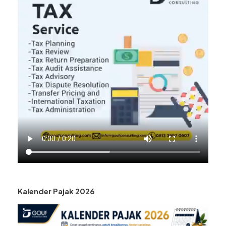
Kalender Pajak 2026