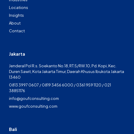
Locations
Insights
About
Contact
Jakarta
Jenderal Pol R.s. Soekanto No.18, RT.5/RW.10, Pd. Kopi, Kec.
Duren Sawit, Kota Jakarta Timur, Daerah Khusus Ibukota Jakarta
13460
0813 3997 0607 / 0819 3456 6000 / 0361 959 1120 / 021
38851176
info@goufconsulting.com
www.goufconsulting.com
Bali