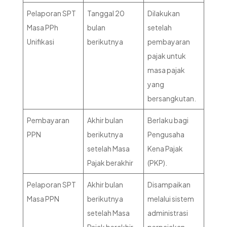
Pelaporan SPT
Tanggal 20
Dilakukan
Masa PPh
bulan
setelah
Unifikasi
berikutnya
pembayaran
pajak untuk
masa pajak
yang
bersangkutan.
Pembayaran
Akhir bulan
Berlaku bagi
PPN
berikutnya
Pengusaha
setelah Masa
Kena Pajak
Pajak berakhir
(PKP).
Pelaporan SPT
Akhir bulan
Disampaikan
Masa PPN
berikutnya
melalui sistem
setelah Masa
administrasi
Pajak berakhir
perpajakan