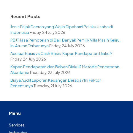
Recent Posts
Jenis Pajak Daerah yang Wajib Dipahami Pelaku Usaha di
Indonesia
Friday, 24 July 2026
PBJT Jasa Perhotelan di Bali: Banyak Pemilik Villa Masih Keliru,
Ini Aturan Terbarunya
Friday, 24 July 2026
Accrual Basis vs Cash Basis: Kapan Pendapatan Diakui?
Friday, 24 July 2026
Kapan Pendapatan dan Beban Diakui? Metode Pencatatan
Akuntansi
Thursday, 23 July 2026
Biaya Audit Laporan Keuangan Berapa? Ini Faktor
Penentunya
Tuesday, 21 July 2026
Menu
Services
Industries