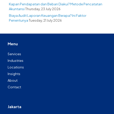
Kapan Pendapatan dan Beban Diakui? Metode Pencatatan
Akuntansi
Thursday, 23 July 2026
Biaya Audit Laporan Keuangan Berapa? Ini Faktor
Penentunya
Tuesday, 21 July 2026
Menu
Services
Industries
Locations
Insights
About
Contact
Jakarta