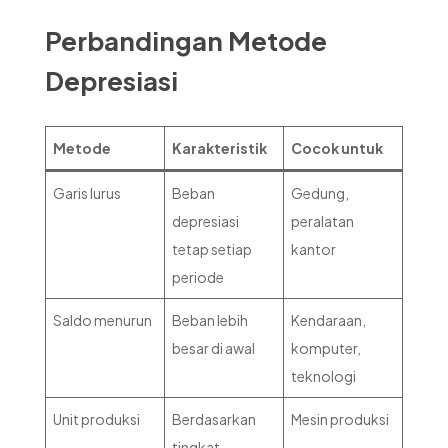
Perbandingan Metode
Depresiasi
Metode
Karakteristik
Cocok untuk
Garis lurus
Beban
Gedung,
depresiasi
peralatan
tetap setiap
kantor
periode
Saldo menurun
Beban lebih
Kendaraan,
besar di awal
komputer,
teknologi
Unit produksi
Berdasarkan
Mesin produksi
tingkat