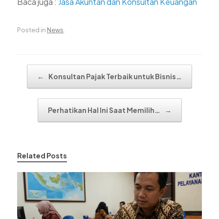
Baca juga :
Jasa Akuntan dan Konsultan Keuangan
Posted in
News
.
Post navigation
←
Konsultan Pajak Terbaik untuk Bisnis…
Perhatikan Hal Ini Saat Memilih…
→
Related Posts