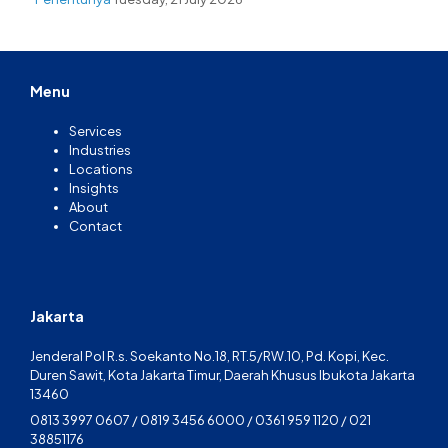
Menu
Services
Industries
Locations
Insights
About
Contact
Jakarta
Jenderal Pol R.s. Soekanto No.18, RT.5/RW.10, Pd. Kopi, Kec.
Duren Sawit, Kota Jakarta Timur, Daerah Khusus Ibukota Jakarta
13460
0813 3997 0607 / 0819 3456 6000 / 0361 959 1120 / 021
38851176