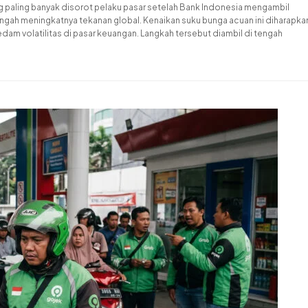
ang paling banyak disorot pelaku pasar setelah Bank Indonesia mengambil
i tengah meningkatnya tekanan global. Kenaikan suku bunga acuan ini diharapka
m volatilitas di pasar keuangan. Langkah tersebut diambil di tengah