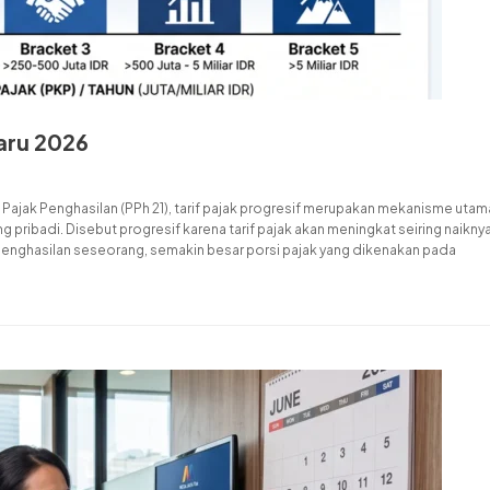
baru 2026
m Pajak Penghasilan (PPh 21), tarif pajak progresif merupakan mekanisme utam
pribadi. Disebut progresif karena tarif pajak akan meningkat seiring naikny
i penghasilan seseorang, semakin besar porsi pajak yang dikenakan pada