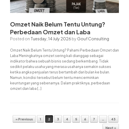
Omzet Naik Belum Tentu Untung?
Perbedaan Omzet dan Laba
Posted on
Tuesday, 14 July 2026
by
Gouf Consulting
Omzet Naik Belum Tentu Untung? Pahami Perbedaan Omzet dan
Laba Meningkatnya omzet sering kali dianggap sebagai
indikator bahwa sebuah bisnis sedang berkembang. Tidak
sedikit pelaku usaha yang merasa usahanya semakin sukses
ketika angka penjualan terus bertambah dari bulan ke bulan.
Namun, kondisi tersebut belum tentu mencerminkan
keuntungan yang sebenarnya. Dalam praktiknya, perbedaan
omzet dan laba […]
Post navigation
« Previous
1
2
3
4
5
6
7
…
43
Next »