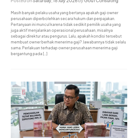
Posted on
Saturday, 18 July 2026
by
Gouf Consulting
Masih banyak pelaku usaha yang bertanya apakah gaji owner
perusahaan diperbolehkan secara hukum dan perpajakan.
Pertanyaan ini muncul karena tidak sedikit pemilik usaha yang
juga aktif menjalankan operasional perusahaan, misalnya
sebagai direktur atau pengurus. Lalu, apakah kondisi tersebut
membuat owner berhak menerima gaji? Jawabannya tidak selalu
sama. Perlakuan terhadap owner perusahaan menerima gaji
bergantung pada […]