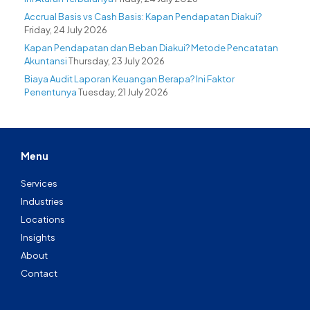
Accrual Basis vs Cash Basis: Kapan Pendapatan Diakui?
Friday, 24 July 2026
Kapan Pendapatan dan Beban Diakui? Metode Pencatatan
Akuntansi
Thursday, 23 July 2026
Biaya Audit Laporan Keuangan Berapa? Ini Faktor
Penentunya
Tuesday, 21 July 2026
Menu
Services
Industries
Locations
Insights
About
Contact