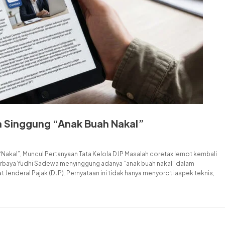
a Singgung “Anak Buah Nakal”
Nakal”, Muncul Pertanyaan Tata Kelola DJP Masalah coretax lemot kembali
urbaya Yudhi Sadewa menyinggung adanya “anak buah nakal” dalam
Jenderal Pajak (DJP). Pernyataan ini tidak hanya menyoroti aspek teknis,