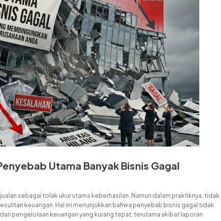
Penyebab Utama Banyak Bisnis Gagal
ualan sebagai tolak ukur utama keberhasilan. Namun dalam praktiknya, tidak
kesulitan keuangan. Hal ini menunjukkan bahwa penyebab bisnis gagal tidak
ali dari pengelolaan keuangan yang kurang tepat, terutama akibat laporan