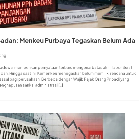
 Badan: Menkeu Purbaya Tegaskan Belum Ada
ting
Sadewa, memberikan pernyataan terbaru mengenai batas akhir lapor Surat
adan. Hingga saat ini, Kemenkeu menegaskan belum memiliki rencana untuk
sal bagi perusahaan. Berbeda dengan Wajib Pajak Orang Pribadi yang
nghapusan sanksi administrasi […]